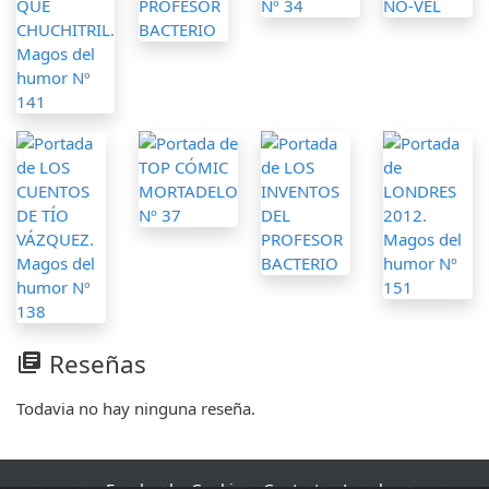
Reseñas
library_books
Todavia no hay ninguna reseña.