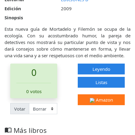
Edición
2009
Sinopsis
Esta nueva guía de Mortadelo y Filemón se ocupa de la
ecología. Con su acostumbrado humor, la pareja de
detectives nos mostrará su particular punto de vista y nos
dará consejos sobre cómo mantenerse en forma, y llevar
una vida sana y a ser respetuosos con el medio ambiente.
Leyendo
0
Listas
0 votos
Amazon
Votar
Más libros
import_contacts