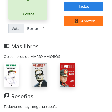
Listas
0 votos
Amazon
Votar
Más libros
import_contacts
Otros libros de MARIO AMORÓS
Reseñas
library_books
Todavia no hay ninguna reseña.