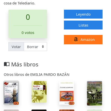
cosa de Telediario.
Leyendo
0
Listas
0 votos
Amazon
Votar
Más libros
import_contacts
Otros libros de EMILIA PARDO BAZÁN