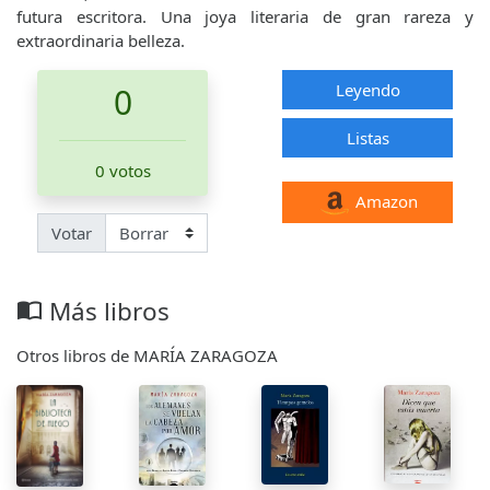
futura escritora. Una joya literaria de gran rareza y
extraordinaria belleza.
Leyendo
0
Listas
0 votos
Amazon
Votar
Más libros
import_contacts
Otros libros de MARÍA ZARAGOZA