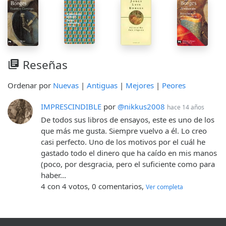
Reseñas
library_books
Ordenar por
Nuevas
|
Antiguas
|
Mejores
|
Peores
IMPRESCINDIBLE
por
@nikkus2008
hace 14 años
De todos sus libros de ensayos, este es uno de los
que más me gusta. Siempre vuelvo a él. Lo creo
casi perfecto. Uno de los motivos por el cuál he
gastado todo el dinero que ha caído en mis manos
(poco, por desgracia, pero el suficiente como para
haber...
4 con 4 votos, 0 comentarios,
Ver completa