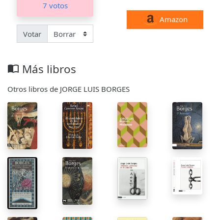
7 votos
Amazon
Votar
Más libros
import_contacts
Otros libros de JORGE LUIS BORGES