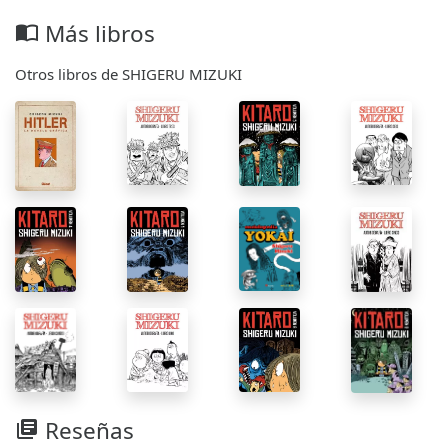
Más libros
import_contacts
Otros libros de SHIGERU MIZUKI
Reseñas
library_books