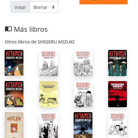
Votar
Más libros
import_contacts
Otros libros de SHIGERU MIZUKI