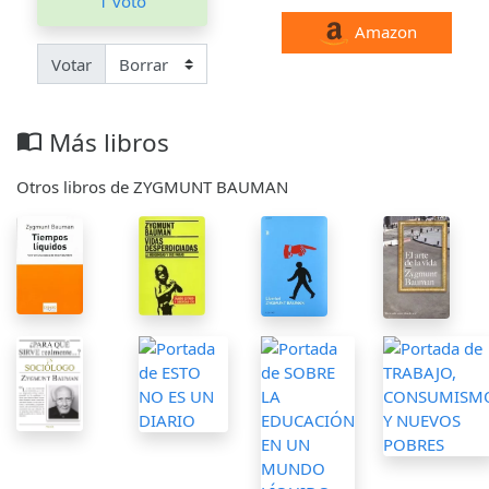
1 voto
Amazon
Votar
Más libros
import_contacts
Otros libros de ZYGMUNT BAUMAN