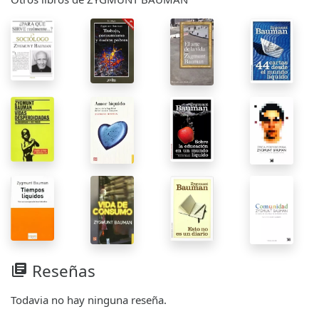
Reseñas
library_books
Todavia no hay ninguna reseña.