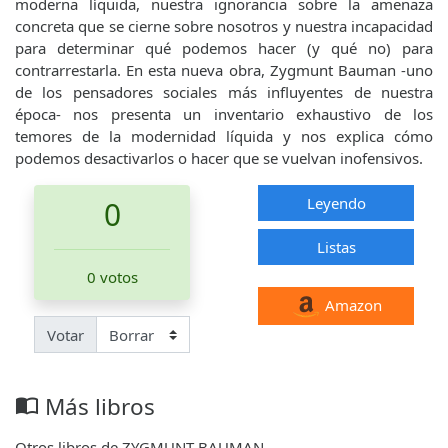
moderna líquida, nuestra ignorancia sobre la amenaza
concreta que se cierne sobre nosotros y nuestra incapacidad
para determinar qué podemos hacer (y qué no) para
contrarrestarla. En esta nueva obra, Zygmunt Bauman -uno
de los pensadores sociales más influyentes de nuestra
época- nos presenta un inventario exhaustivo de los
temores de la modernidad líquida y nos explica cómo
podemos desactivarlos o hacer que se vuelvan inofensivos.
Leyendo
0
Listas
0 votos
Amazon
Votar
Más libros
import_contacts
Otros libros de ZYGMUNT BAUMAN