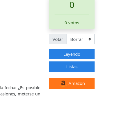
0
0 votos
Votar
Leyendo
Listas
Amazon
a fecha: ¿Es posible
casiones, meterse un