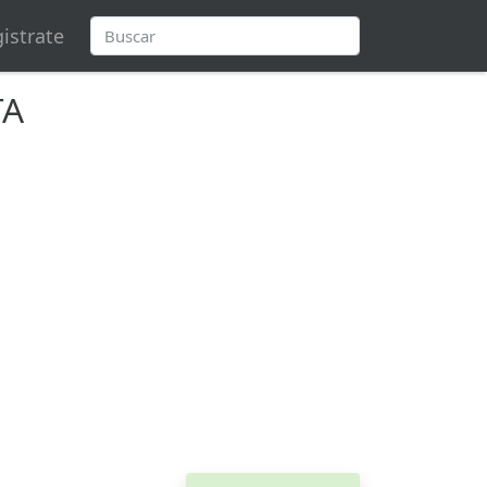
istrate
TA