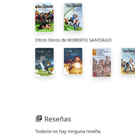
Otros libros de ROBERTO SANTIAGO
Reseñas
library_books
Todavia no hay ninguna reseña.