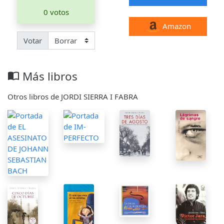
0 votos
Amazon
Votar
Más libros
import_contacts
Otros libros de JORDI SIERRA I FABRA