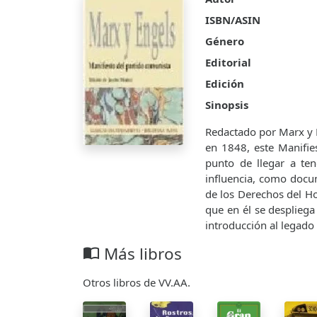
ISBN/ASIN
Género
Editorial
Edición
Sinopsis
Redactado por Marx y 
en 1848, este Manifies
punto de llegar a te
influencia, como docum
de los Derechos del Ho
que en él se despliega
introducción al legado
Más libros
import_contacts
Otros libros de VV.AA.