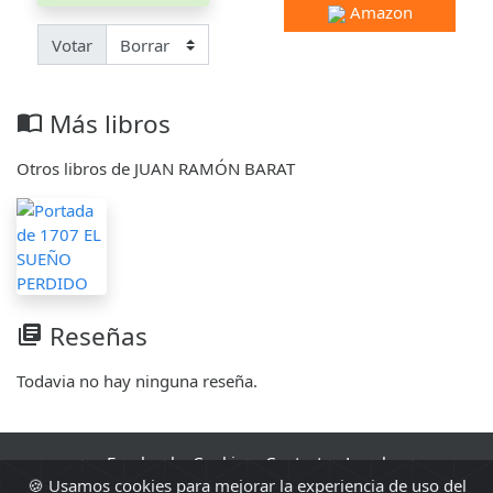
Amazon
Votar
Más libros
import_contacts
Otros libros de JUAN RAMÓN BARAT
Reseñas
library_books
Todavia no hay ninguna reseña.
Facebook
·
Cookies
·
Contacto
·
Legal
🍪 Usamos cookies para mejorar la experiencia de uso del