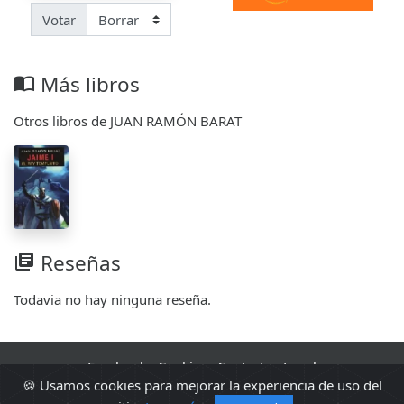
Votar
Más libros
import_contacts
Otros libros de JUAN RAMÓN BARAT
Reseñas
library_books
Todavia no hay ninguna reseña.
Facebook
·
Cookies
·
Contacto
·
Legal
🍪 Usamos cookies para mejorar la experiencia de uso del
2010 - 2026 Sopa de libros s2 0.0080