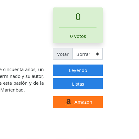
0
0 votos
Votar
e cincuenta años, un
Leyendo
terminado y su autor,
 esta pasión y de la
Listas
e Marienbad.
Amazon