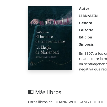
Autor
ISBN/ASIN
Género
Editorial
Edición
Sinopsis
En 1807, a los c
relato sobre la m
ya septuagenario
negativa que rec
Más libros
import_contacts
Otros libros de JOHANN WOLFGANG GOETHE