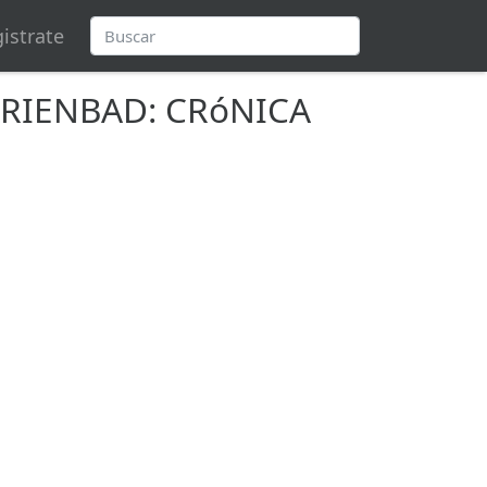
istrate
ARIENBAD: CRóNICA