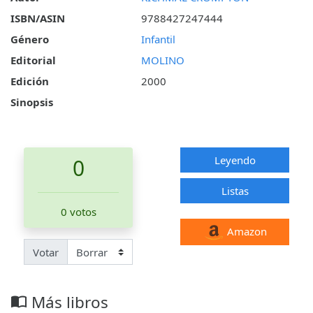
ISBN/ASIN
9788427247444
Género
Infantil
Editorial
MOLINO
Edición
2000
Sinopsis
Leyendo
0
Listas
0 votos
Amazon
Votar
Más libros
import_contacts