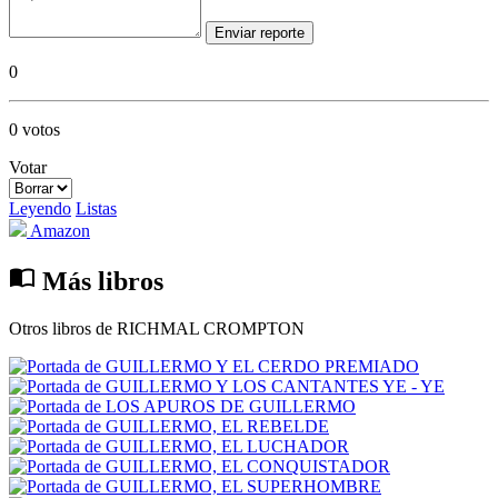
Enviar reporte
0
0 votos
Votar
Leyendo
Listas
Amazon
import_contacts
Más libros
Otros libros de RICHMAL CROMPTON