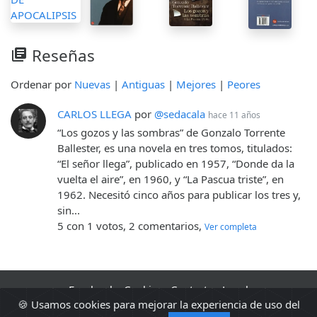
Reseñas
library_books
Ordenar por
Nuevas
|
Antiguas
|
Mejores
|
Peores
CARLOS LLEGA
por
@sedacala
hace 11 años
“Los gozos y las sombras” de Gonzalo Torrente
Ballester, es una novela en tres tomos, titulados:
“El señor llega”, publicado en 1957, “Donde da la
vuelta el aire”, en 1960, y “La Pascua triste”, en
1962. Necesitó cinco años para publicar los tres y,
sin...
5 con 1 votos, 2 comentarios,
Ver completa
Facebook
·
Cookies
·
Contacto
·
Legal
🍪 Usamos cookies para mejorar la experiencia de uso del
2010 - 2026 Sopa de libros s2 0.0547