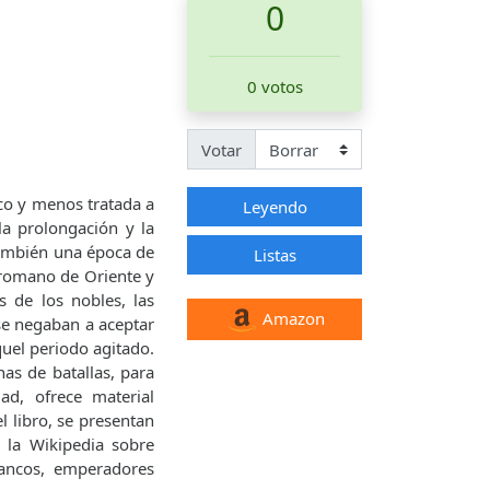
0
0 votos
Votar
co y menos tratada a
Leyendo
la prolongación y la
también una época de
Listas
o romano de Oriente y
as de los nobles, las
Amazon
se negaban a aceptar
uel periodo agitado.
as de batallas, para
d, ofrece material
l libro, se presentan
 la Wikipedia sobre
rancos, emperadores