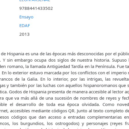
9788441433502
Ensayo
EDAF
2013
o de Hispania es una de las épocas más desconocidas por el públi
o. Y sin embargo ocupa dos siglos de nuestra historia. Supuso 
den romano, la llamada Antigüedad Tardía en la Península. Fue 
. En lo exterior estuvo marcada por los conflictos con el imperi
rancos de la Galia. En lo interior, por las intrigas, las revuelt
gas y también por las luchas con aquellos hispanoromanos que 
ica. Godos de Hispania presenta de manera accesible al lector aq
ra que va más allá de una sucesión de nombres de reyes y fech
ible el desarrollo de toda esa época olvidada. Como noveda
ernet, accesibles mediante códigos QR. Junto al texto completo de
esos códigos que dan acceso a entradas complementarias en
ancos, los burgundios, los ostrogodos) y personajes (reyes f