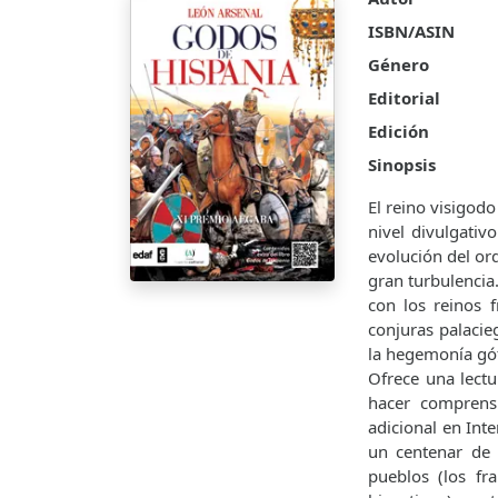
ISBN/ASIN
Género
Editorial
Edición
Sinopsis
El reino visigod
nivel divulgativ
evolución del or
gran turbulencia
con los reinos f
conjuras palacie
la hegemonía gót
Ofrece una lectu
hacer comprens
adicional en Int
un centenar de 
pueblos (los fr