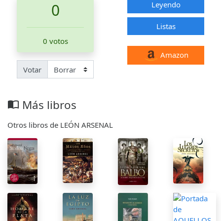
Leyendo
0
Listas
0 votos
Amazon
Votar
Más libros
import_contacts
Otros libros de LEÓN ARSENAL