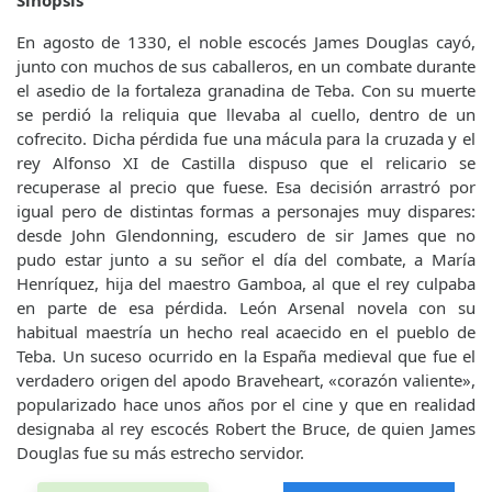
Sinopsis
En agosto de 1330, el noble escocés James Douglas cayó,
junto con muchos de sus caballeros, en un combate durante
el asedio de la fortaleza granadina de Teba. Con su muerte
se perdió la reliquia que llevaba al cuello, dentro de un
cofrecito. Dicha pérdida fue una mácula para la cruzada y el
rey Alfonso XI de Castilla dispuso que el relicario se
recuperase al precio que fuese. Esa decisión arrastró por
igual pero de distintas formas a personajes muy dispares:
desde John Glendonning, escudero de sir James que no
pudo estar junto a su señor el día del combate, a María
Henríquez, hija del maestro Gamboa, al que el rey culpaba
en parte de esa pérdida. León Arsenal novela con su
habitual maestría un hecho real acaecido en el pueblo de
Teba. Un suceso ocurrido en la España medieval que fue el
verdadero origen del apodo Braveheart, «corazón valiente»,
popularizado hace unos años por el cine y que en realidad
designaba al rey escocés Robert the Bruce, de quien James
Douglas fue su más estrecho servidor.