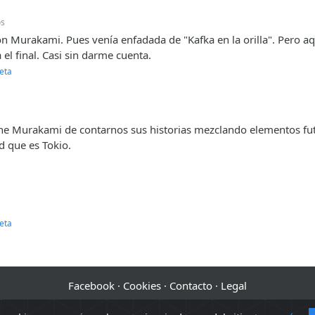
os
n Murakami. Pues venía enfadada de "Kafka en la orilla". Pero aqu
 el final. Casi sin darme cuenta.
eta
 Murakami de contarnos sus historias mezclando elementos futur
d que es Tokio.
eta
Facebook
·
Cookies
·
Contacto
·
Legal
2010 - 2026 Sopa de libros s2 0.0362