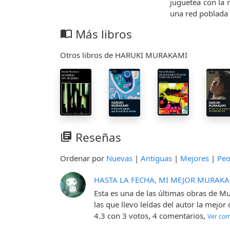
juguetea con la m
una red poblada p
Más libros
import_contacts
Otros libros de HARUKI MURAKAMI
Reseñas
library_books
Ordenar por
Nuevas
|
Antiguas
|
Mejores
|
Peo
HASTA LA FECHA, MI MEJOR MURAK
Esta es una de las últimas obras de Mu
las que llevo leídas del autor la mejo
4.3 con 3 votos, 4 comentarios,
Ver com