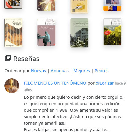
Reseñas
library_books
Ordenar por
Nuevas
|
Antiguas
|
Mejores
|
Peores
FILOMENO ES UN FENÓMENO
por
@Lorizar
hace 9
años
Lo primero que quiero decir, y con cierto orgullo,
es que tengo en propiedad una primera edición
que compré en 1.988. Obviamente su valor es
simplemente afectivo. ¡Lástima que sus páginas
tornen ya amarillas!.
Frases largas sin apenas puntos y aparte...