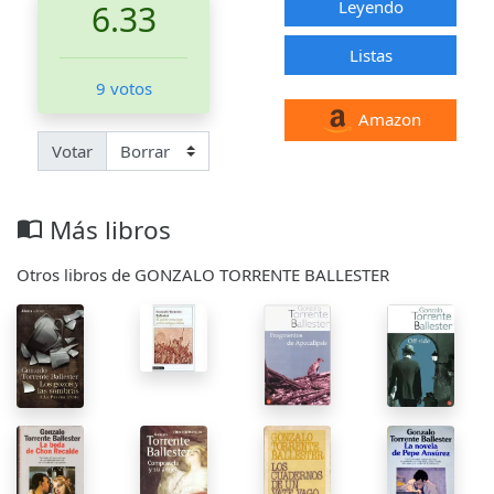
Leyendo
6.33
Listas
9 votos
Amazon
Votar
Más libros
import_contacts
Otros libros de GONZALO TORRENTE BALLESTER