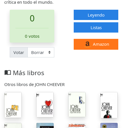
crítica en todo el mundo.
Leyendo
0
Listas
0 votos
Amazon
Votar
Más libros
import_contacts
Otros libros de JOHN CHEEVER