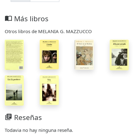
Más libros
import_contacts
Otros libros de MELANIA G. MAZZUCCO
Reseñas
library_books
Todavia no hay ninguna reseña.