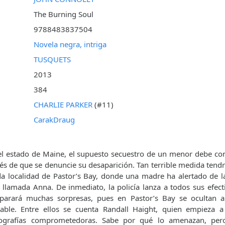
The Burning Soul
9788483837504
Novela negra, intriga
TUSQUETS
2013
384
CHARLIE PARKER
(#11)
CarakDraug
del estado de Maine, el supuesto secuestro de un menor debe co
és de que se denuncie su desaparición. Tan terrible medida tendr
a localidad de Pastor’s Bay, donde una madre ha alertado de l
, llamada Anna. De inmediato, la policía lanza a todos sus efect
eparará muchas sorpresas, pues en Pastor’s Bay se ocultan
able. Entre ellos se cuenta Randall Haight, quien empieza a 
ografías comprometedoras. Sabe por qué lo amenazan, per