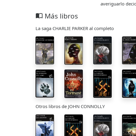
averiguarlo decid
Más libros
import_contacts
La saga CHARLIE PARKER al completo
Otros libros de JOHN CONNOLLY