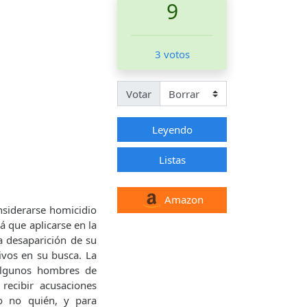
9
3 votos
Votar
Leyendo
Listas
Amazon
nsiderarse homicidio
á que aplicarse en la
a desaparición de su
ivos en su busca. La
 algunos hombres de
recibir acusaciones
o no quién, y para