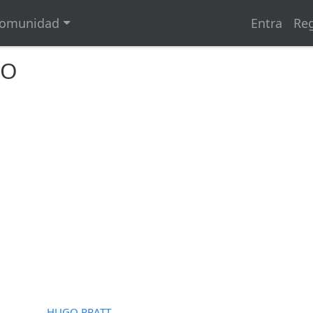
omunidad
Entra
Reg
GO
HUGO PRATT