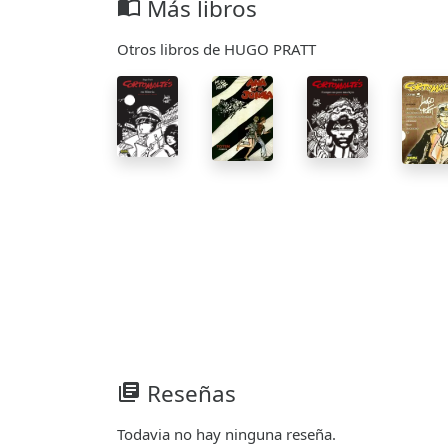
Más libros
import_contacts
Otros libros de HUGO PRATT
Reseñas
library_books
Todavia no hay ninguna reseña.