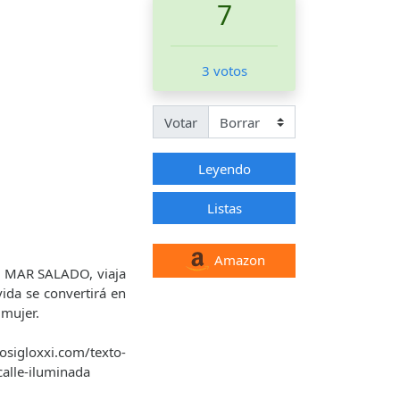
7
3 votos
Votar
Leyendo
Listas
Amazon
L MAR SALADO, viaja
ida se convertirá en
 mujer.
oxxi.com/texto-
alle-iluminada