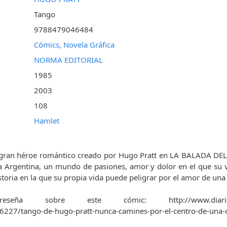
Tango
9788479046484
Cómics, Novela Gráfica
NORMA EDITORIAL
1985
2003
108
Hamlet
l gran héroe romántico creado por Hugo Pratt en LA BALADA DE
a Argentina, un mundo de pasiones, amor y dolor en el que su v
storia en la que su propia vida puede peligrar por el amor de una
eseña sobre este cómic: http://www.diariosigl
36227/tango-de-hugo-pratt-nunca-camines-por-el-centro-de-una-c