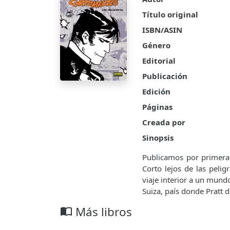
Título original
ISBN/ASIN
Género
Editorial
Publicación
Edición
Páginas
Creada por
Sinopsis
Publicamos por primera
Corto lejos de las pelig
viaje interior a un mundo
Suiza, país donde Pratt d
Más libros
import_contacts