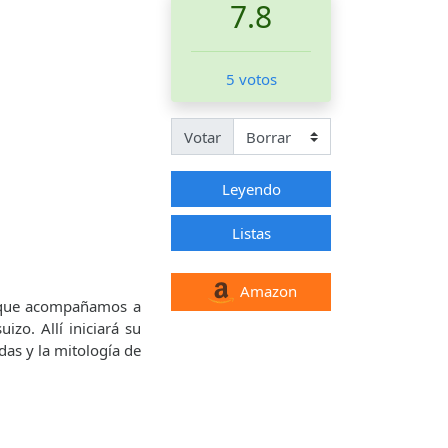
7.8
5 votos
Votar
Leyendo
Listas
Amazon
l que acompañamos a
izo. Allí iniciará su
das y la mitología de