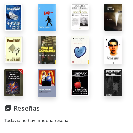
Reseñas
library_books
Todavia no hay ninguna reseña.