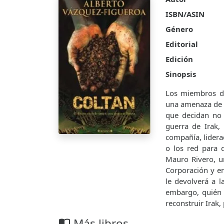
ISBN/ASIN
Género
Editorial
Edición
Sinopsis
Los miembros de
una amenaza de m
que decidan no 
guerra de Irak,
compañía, lidera
o los red para 
Mauro Rivero, u
Corporación y e
le devolverá a l
embargo, quién 
reconstruir Irak,
Más libros
import_contacts