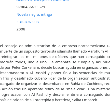
9788466633529
Novela negra, intriga
EDICIONES B
2008
l consejo de administración de la empresa norteamericana D
uerte de un supuesto terrorista islamista llamado Aarohum Al R
reintegrar los mil millones de dólares que han conseguido c
 morirán todos, uno a uno. La amenaza se cumple y las mue
da por Peter Corkeham, decide buscar ayuda en organizaciones c
desenmascarar a Al Rashid y poner fin a las sentencias de mue
n frío y desalmado cubano líder de la organización anticastri
ncargado de organizar el desembarco en Bahía de Cochinos, rec
a acción tras un aparente retiro de la "mala vida". Una misterio
logre acabar con Al Rashid y desviar el dinero conseguido dur
 país de origen de su protegida y heredera, Salka Embarek.