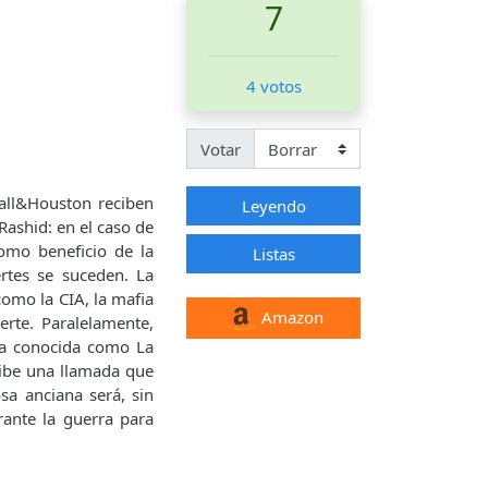
7
4 votos
Votar
all&Houston reciben
Leyendo
ashid: en el caso de
omo beneficio de la
Listas
rtes se suceden. La
omo la CIA, la mafia
Amazon
rte. Paralelamente,
sta conocida como La
ibe una llamada que
sa anciana será, sin
ante la guerra para