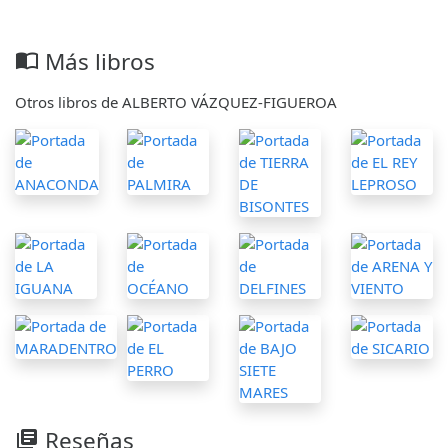
Más libros
import_contacts
Otros libros de ALBERTO VÁZQUEZ-FIGUEROA
Reseñas
library_books