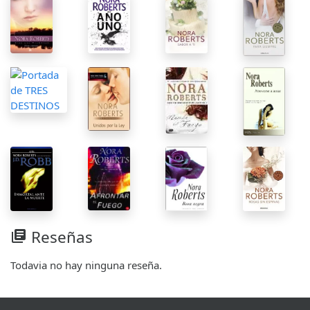
Reseñas
library_books
Todavia no hay ninguna reseña.