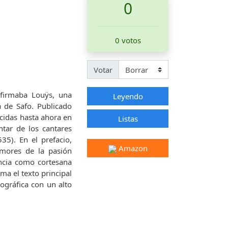
0
0 votos
Votar
afirmaba Louÿs, una
Leyendo
a de Safo. Publicado
ucidas hasta ahora en
Listas
ntar de los cantares
35). En el prefacio,
Amazon
amores de la pasión
encia como cortesana
a el texto principal
ográfica con un alto