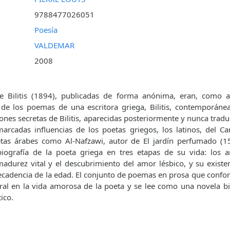
9788477026051
Poesía
VALDEMAR
2008
e Bilitis (1894), publicadas de forma anónima, eran, como 
 de los poemas de una escritora griega, Bilitis, contemporáne
iones secretas de Bilitis, aparecidas posteriormente y nunca trad
arcadas influencias de los poetas griegos, los latinos, del Ca
etas árabes como Al-Nafzawi, autor de El jardín perfumado (15
biografía de la poeta griega en tres etapas de su vida: los 
madurez vital y el descubrimiento del amor lésbico, y su exist
ecadencia de la edad. El conjunto de poemas en prosa que conform
tral en la vida amorosa de la poeta y se lee como una novela bi
ico.