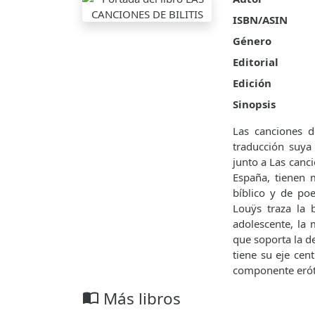
ISBN/ASIN
Género
Editorial
Edición
Sinopsis
Las canciones d
traducción suya
junto a Las canc
España, tienen m
bíblico y de po
Louÿs traza la 
adolescente, la 
que soporta la d
tiene su eje cen
componente erót
Más libros
import_contacts