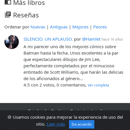
Más libros
import_contacts
Reseñas
library_books
Ordenar por
Nuevas
|
Antiguas
|
Mejores
|
Peores
SILENCIO. UN APLAUSO.
por
@Hamlet
hace 16 años
A mi parecer uno de los mejores cómics sobre
Batman hasta la fecha. Unos excelentes a la par
que espectaculares dibujos de Jim Lee,
perfectamente completados por el minucioso
entintado de Scott Williams, que harán las delicias
de los aficionados al género...
4.5 con 2 votos, 0 comentarios,
Ver completa
Facebook
·
Cookies
·
Contacto
·
Legal
🍪 Usamos cookies para mejorar la experiencia de uso del
2010 - 2026 Sopa de libros s2 0.0094
sitio.
Leer más
De acuerdo