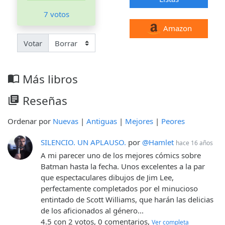
7 votos
Amazon
Votar
Más libros
import_contacts
Reseñas
library_books
Ordenar por
Nuevas
|
Antiguas
|
Mejores
|
Peores
SILENCIO. UN APLAUSO.
por
@Hamlet
hace 16 años
A mi parecer uno de los mejores cómics sobre
Batman hasta la fecha. Unos excelentes a la par
que espectaculares dibujos de Jim Lee,
perfectamente completados por el minucioso
entintado de Scott Williams, que harán las delicias
de los aficionados al género...
4.5 con 2 votos, 0 comentarios,
Ver completa