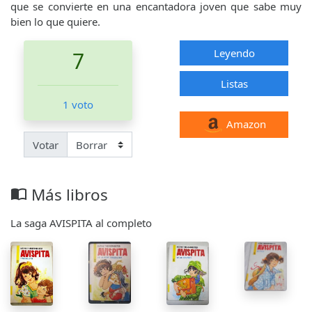
que se convierte en una encantadora joven que sabe muy
bien lo que quiere.
Leyendo
7
Listas
1 voto
Amazon
Votar
Más libros
import_contacts
La saga AVISPITA al completo