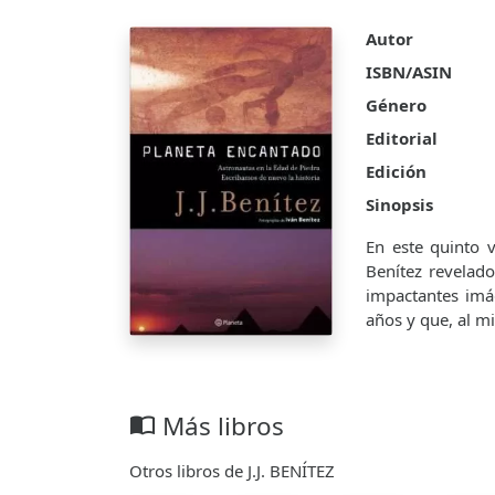
Autor
ISBN/ASIN
Género
Editorial
Edición
Sinopsis
En este quinto v
Benítez revelad
impactantes imág
años y que, al m
Más libros
import_contacts
Otros libros de J.J. BENÍTEZ