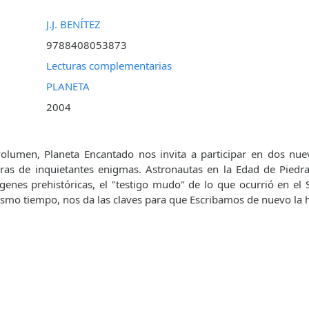
J.J. BENÍTEZ
9788408053873
Lecturas complementarias
PLANETA
2004
olumen, Planeta Encantado nos invita a participar en dos nuev
oras de inquietantes enigmas. Astronautas en la Edad de Piedr
enes prehistóricas, el "testigo mudo" de lo que ocurrió en el 
ismo tiempo, nos da las claves para que Escribamos de nuevo la h