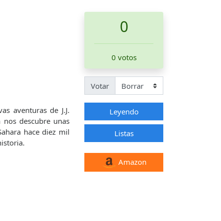
0
0 votos
Votar
as aventuras de J.J.
Leyendo
a nos descubre unas
Sahara hace diez mil
Listas
istoria.
Amazon