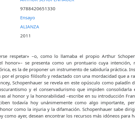
9788420651330
Ensayo
ALIANZA
2011
erse respetar» –o, como lo llamaba el propio Arthur Schope
 el honor»– se presenta como un prontuario cuya intención,
eórica, es la de proponer un instrumento de sabiduría práctica. 
s por el propio filósofo y redactado con una mordacidad que a ra
ncey, Schopenhauer se revela en este opúsculo como paladín de
 oscurantismo y el conservadurismo que impiden consolidarla e
ivas al honor y la honorabilidad –escribe en su introducción Fran
rciben todavía hoy unánimemente como algo importante, pers
l honor como la injuria y la difamación. Schopenhauer sabe dirig
y como ayer, desean encontrar los recursos más idóneos para ha