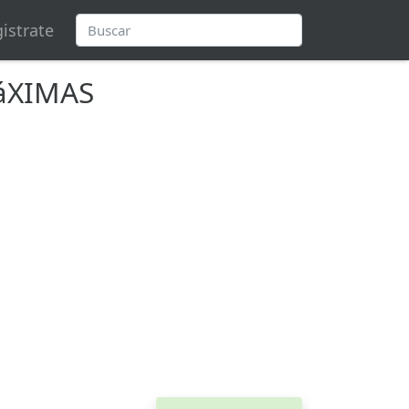
istrate
áXIMAS