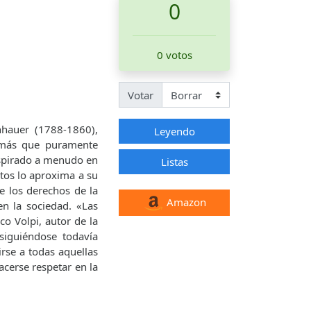
0
0 votos
Votar
nhauer (1788-1860),
Leyendo
 más que puramente
Inspirado a menudo en
Listas
tos lo aproxima a su
 los derechos de la
Amazon
n la sociedad. «Las
co Volpi, autor de la
iguiéndose todavía
irse a todas aquellas
cerse respetar en la