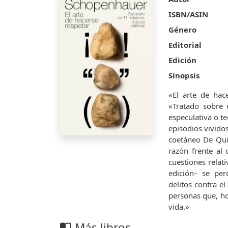
ISBN/ASIN
Género
Editorial
Edición
Sinopsis
«El arte de hac
«Tratado sobre
especulativa o t
episodios vivido
coetáneo De Qui
razón frente al
cuestiones relat
edición– se pe
delitos contra e
personas que, ho
vida.»
Más libros
import_contacts