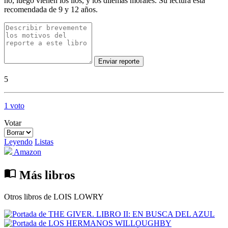
no, luego vienen los líos, y los dilemas morales. Su lectura está
recomendada de 9 y 12 años.
Enviar reporte
5
1 voto
Votar
Leyendo
Listas
Amazon
import_contacts
Más libros
Otros libros de LOIS LOWRY