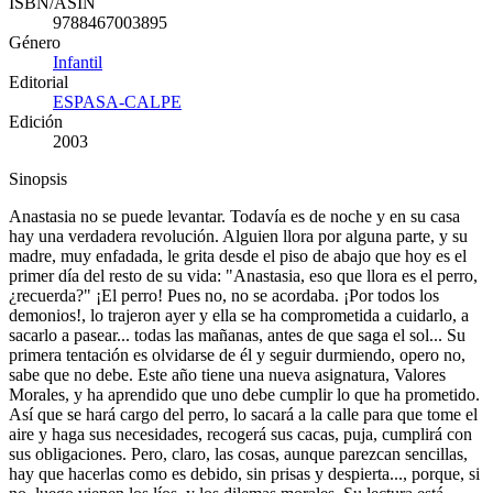
ISBN/ASIN
9788467003895
Género
Infantil
Editorial
ESPASA-CALPE
Edición
2003
Sinopsis
Anastasia no se puede levantar. Todavía es de noche y en su casa
hay una verdadera revolución. Alguien llora por alguna parte, y su
madre, muy enfadada, le grita desde el piso de abajo que hoy es el
primer día del resto de su vida: "Anastasia, eso que llora es el perro,
¿recuerda?" ¡El perro! Pues no, no se acordaba. ¡Por todos los
demonios!, lo trajeron ayer y ella se ha comprometida a cuidarlo, a
sacarlo a pasear... todas las mañanas, antes de que saga el sol... Su
primera tentación es olvidarse de él y seguir durmiendo, opero no,
sabe que no debe. Este año tiene una nueva asignatura, Valores
Morales, y ha aprendido que uno debe cumplir lo que ha prometido.
Así que se hará cargo del perro, lo sacará a la calle para que tome el
aire y haga sus necesidades, recogerá sus cacas, puja, cumplirá con
sus obligaciones. Pero, claro, las cosas, aunque parezcan sencillas,
hay que hacerlas como es debido, sin prisas y despierta..., porque, si