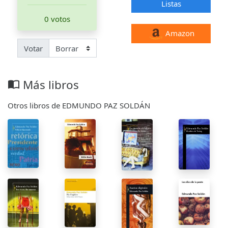
Listas
0 votos
Amazon
Votar
Más libros
import_contacts
Otros libros de EDMUNDO PAZ SOLDÁN