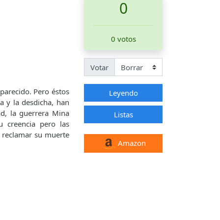
0
0 votos
Votar
aparecido. Pero éstos
Leyendo
a y la desdicha, han
ad, la guerrera Mina
Listas
 creencia pero las
a reclamar su muerte
Amazon