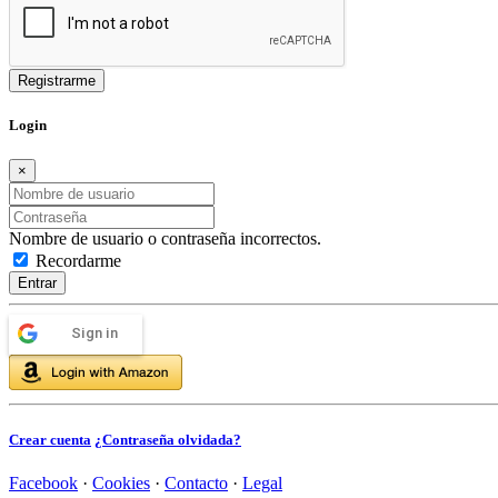
Login
×
Nombre de usuario o contraseña incorrectos.
Recordarme
Entrar
Sign in
Crear cuenta
¿Contraseña olvidada?
Facebook
·
Cookies
·
Contacto
·
Legal