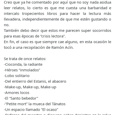
Creo que ya he comentado por aquí que no soy nada asidua
leer relatos, lo cierto es que me cuesta una barbaridad e
intercalo tropecientos libros para hacer la lectura más
llevadera, independientemente de que me estén gustando o
no.
También debo decir que estos me parecen super socorridos
para esas épocas de “crisis lectora”.
En fin, el caso es que siempre cae alguno, en esta ocasión le
tocó a una recopilación de Ramón Acín.
Se trata de once relatos:
-Cioconda, la radiante
-Héroes “inmolados”
-Lobo solitario
-Del entierro del Estanis, el abacero
-Make-up, Make-up, Make-up
-Amores locos
-El “Santo bebedor”
-“Petite mort” la mueca del Tánatos
-Un espacio llamado “El ocaso”
-Defensa del maestro o discurso sobre desiertos en la selva