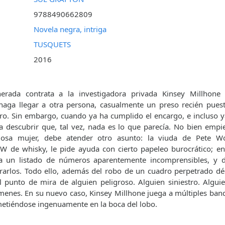
9788490662809
Novela negra, intriga
TUSQUETS
2016
erada contrata a la investigadora privada Kinsey Millhone
haga llegar a otra persona, casualmente un preso recién puesto
ro. Sin embargo, cuando ya ha cumplido el encargo, e incluso y
 descubrir que, tal vez, nada es lo que parecía. No bien empi
iosa mujer, debe atender otro asunto: la viuda de Pete Wol
 W de whisky, le pide ayuda con cierto papeleo burocrático; e
a un listado de números aparentemente incomprensibles, y 
frarlos. Todo ello, además del robo de un cuadro perpetrado dé
 punto de mira de alguien peligroso. Alguien siniestro. Alguie
ímenes. En su nuevo caso, Kinsey Millhone juega a múltiples ban
etiéndose ingenuamente en la boca del lobo.