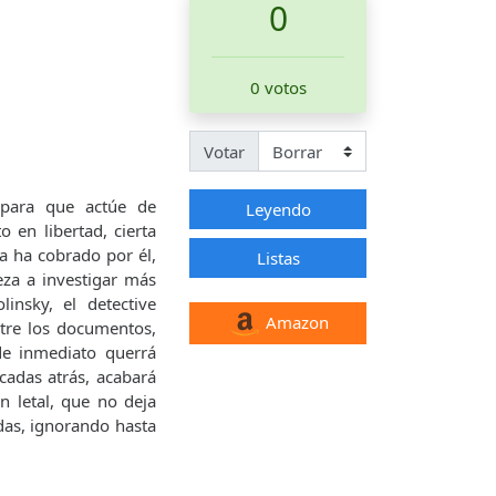
0
0 votos
Votar
 para que actúe de
Leyendo
 en libertad, cierta
a ha cobrado por él,
Listas
eza a investigar más
insky, el detective
Amazon
ntre los documentos,
de inmediato querrá
cadas atrás, acabará
n letal, que no deja
das, ignorando hasta