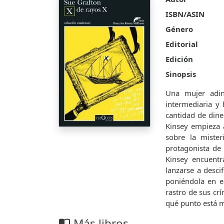
ISBN/ASIN
Género
Editorial
Edición
Sinopsis
Una mujer adin
intermediaria y 
cantidad de dine
Kinsey empieza a
sobre la mister
protagonista de
Kinsey encuentr
lanzarse a desci
poniéndola en el
rastro de sus cr
qué punto está m
Más libros
import_contacts