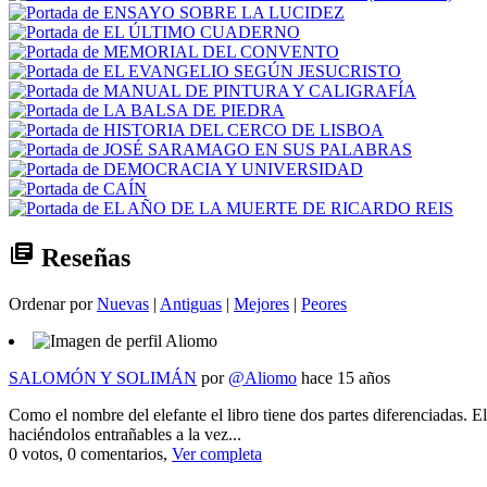
library_books
Reseñas
Ordenar por
Nuevas
|
Antiguas
|
Mejores
|
Peores
SALOMÓN Y SOLIMÁN
por
@Aliomo
hace 15 años
Como el nombre del elefante el libro tiene dos partes diferenciadas. El 
haciéndolos entrañables a la vez...
0 votos, 0 comentarios,
Ver completa