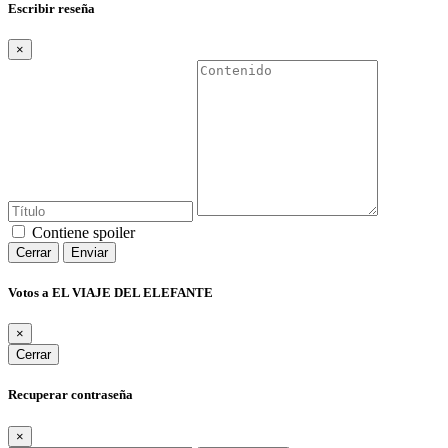
Escribir reseña
×
Contiene spoiler
Cerrar
Enviar
Votos a EL VIAJE DEL ELEFANTE
×
Cerrar
Recuperar contraseña
×