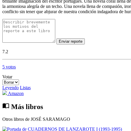
brillante imaginación del escritor portugués. Una novela coral llena d
la armoniosa alegría de un techo. Una novela llena de compasión, iro
conflicto sin tener que abjurar de nuestra condición indagadora de hu
Enviar reporte
7.2
5 votos
Votar
Leyendo
Listas
Amazon
import_contacts
Más libros
Otros libros de JOSÉ SARAMAGO