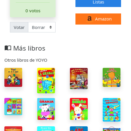
Listas
0 votos
Amazon
Votar
Más libros
import_contacts
Otros libros de YOYO