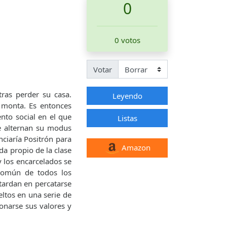
0
0 votos
Votar
ras perder su casa.
Leyendo
 monta. Es entonces
nto social en el que
Listas
ue alternan su modus
nciaría Positrón para
Amazon
ida propio de la clase
y los encarcelados se
 común de todos los
tardan en percatarse
ltos en una serie de
ionarse sus valores y