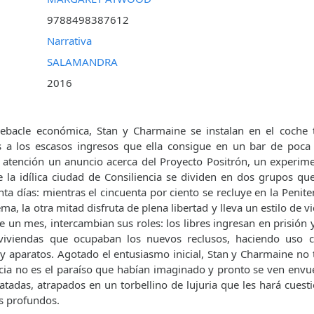
9788498387612
Narrativa
SALAMANDRA
2016
debacle económica, Stan y Charmaine se instalan en el coche t
s a los escasos ingresos que ella consigue en un bar de poca
atención un anuncio acerca del Proyecto Positrón, un experime
e la idílica ciudad de Consiliencia se dividen en dos grupos q
nta días: mientras el cincuenta por ciento se recluye en la Penite
ma, la otra mitad disfruta de plena libertad y lleva un estilo de v
e un mes, intercambian sus roles: los libres ingresan en prisión 
 viviendas que ocupaban los nuevos reclusos, haciendo uso
 y aparatos. Agotado el entusiasmo inicial, Stan y Charmaine no 
cia no es el paraíso que habían imaginado y pronto se ven envue
atadas, atrapados en un torbellino de lujuria que les hará cuest
s profundos.