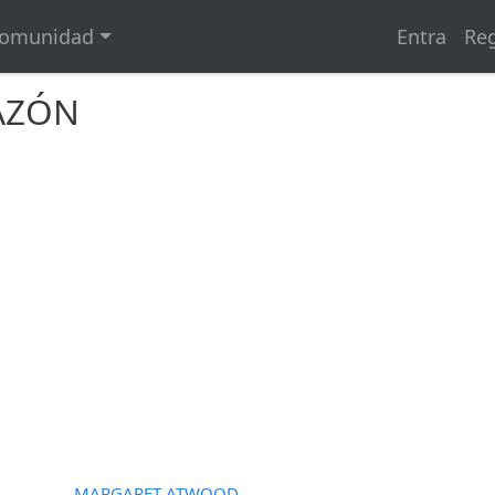
omunidad
Entra
Reg
AZÓN
MARGARET ATWOOD