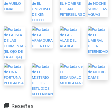
Reseñas
library_books