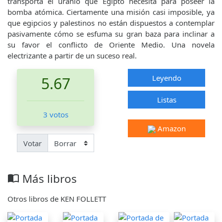
transporta el uranio que Egipto necesita para poseer la
bomba atómica. Ciertamente una misión casi imposible, ya
que egipcios y palestinos no están dispuestos a contemplar
pasivamente cómo se esfuma su gran baza para inclinar a
su favor el conflicto de Oriente Medio. Una novela
electrizante a partir de un suceso real.
Leyendo
5.67
Listas
3 votos
Amazon
Votar
Más libros
import_contacts
Otros libros de KEN FOLLETT