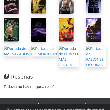
Reseñas
library_books
Todavia no hay ninguna reseña.
Facebook
·
Cookies
·
Contacto
·
Legal
🍪 Usamos cookies para mejorar la experiencia de uso del