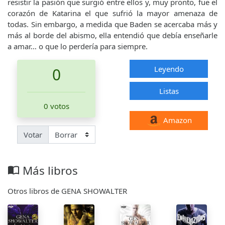
resistir la pasión que surgió entre ellos y, muy pronto, fue el
corazón de Katarina el que sufrió la mayor amenaza de
todas. Sin embargo, a medida que Baden se acercaba más y
más al borde del abismo, ella entendió que debía enseñarle
a amar… o que lo perdería para siempre.
Leyendo
0
Listas
0 votos
Amazon
Votar
Más libros
import_contacts
Otros libros de GENA SHOWALTER