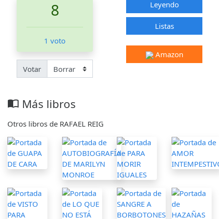
Leyendo
8
Listas
1 voto
Amazon
Votar
Más libros
import_contacts
Otros libros de RAFAEL REIG