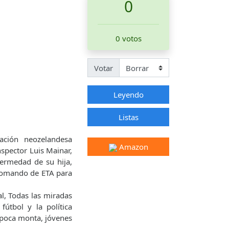
0
0 votos
Votar
Leyendo
Listas
ción neozelandesa
Amazon
nspector Luis Mainar,
erme­dad de su hija,
 comando de ETA para
l, Todas las mi­radas
útbol y la política
e poca monta, jóvenes