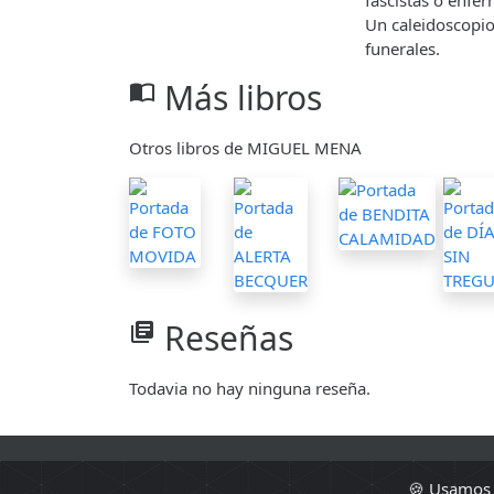
fascistas o enfer
Un caleidoscopio
funerales.
Más libros
import_contacts
Otros libros de MIGUEL MENA
Reseñas
library_books
Todavia no hay ninguna reseña.
🍪 Usamos c