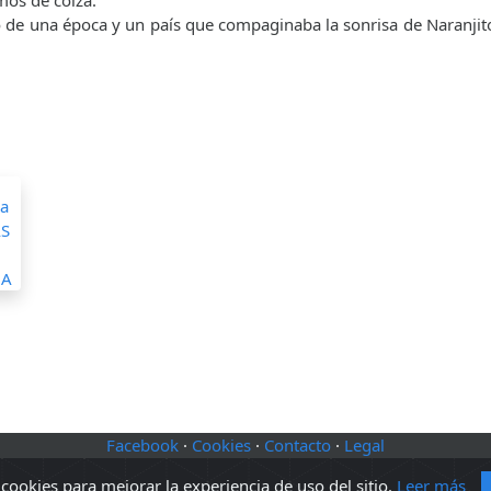
mos de colza.
 de una época y un país que compaginaba la sonrisa de Naranjito 
Facebook
·
Cookies
·
Contacto
·
Legal
ookies para mejorar la experiencia de uso del sitio.
Leer más
2010 - 2026 Sopa de libros s2 0.0217