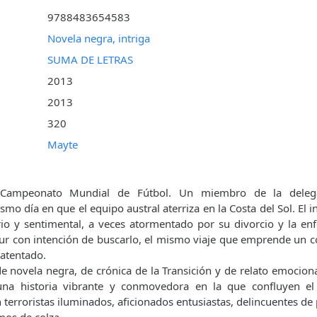
9788483654583
Novela negra, intriga
SUMA DE LETRAS
2013
2013
320
Mayte
 Campeonato Mundial de Fútbol. Un miembro de la delega
mo día en que el equipo austral aterriza en la Costa del Sol. El i
ario y sentimental, a veces atormentado por su divorcio y la enf
 sur con intención de buscarlo, el mismo viaje que emprende un
 atentado.
e novela negra, de crónica de la Transición y de relato emociona
a historia vibrante y con­movedora en la que confluyen el f
n terroristas iluminados, aficionados entusiastas, delincuentes d